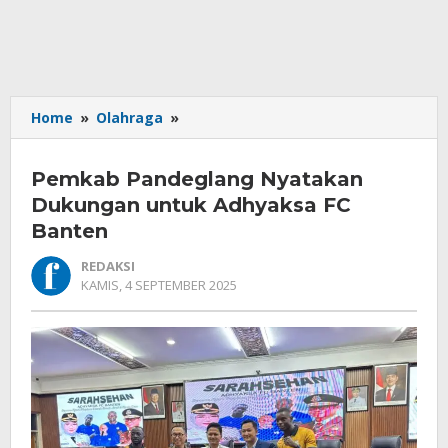
Pemkab
Home
»
Olahraga
»
Pandeglang
Nyatakan
Pemkab Pandeglang Nyatakan
Dukungan
untuk
Dukungan untuk Adhyaksa FC
Adhyaksa
Banten
FC
Banten
REDAKSI
OLEH
KAMIS, 4 SEPTEMBER 2025
REDAKSI