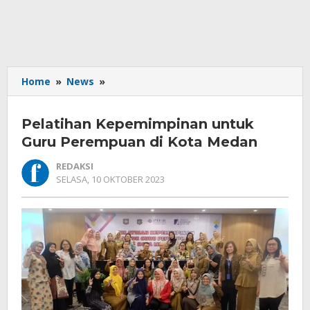
Pelatihan
Home
»
News
»
Kepemimpinan
untuk
Pelatihan Kepemimpinan untuk
Guru
Perempuan
Guru Perempuan di Kota Medan
di
REDAKSI
Kota
OLEH
SELASA, 10 OKTOBER 2023
Medan
REDAKSI