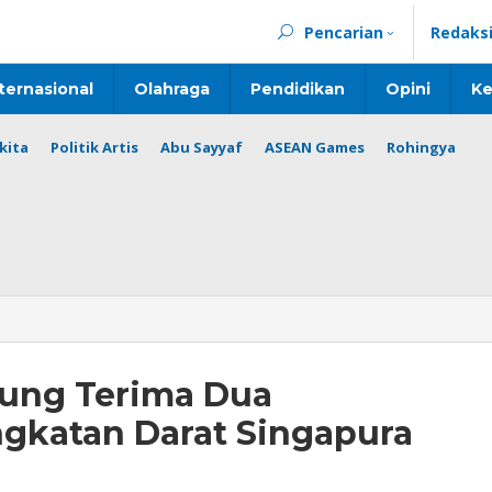
Pencarian
Redaks
ternasional
Olahraga
Pendidikan
Opini
Ke
kita
Politik Artis
Abu Sayyaf
ASEAN Games
Rohingya
dung Terima Dua
gkatan Darat Singapura