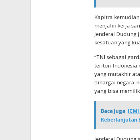
Kapitra kemudian 
menjalin kerja sa
Jenderal Dudung
kesatuan yang kua
“TNI sebagai gar
teritori Indonesi
yang mutakhir atau
dihargai negara-n
yang bisa memilik
Baca Juga
ICMI
Keberlanjutan 
Jenderal Dudung