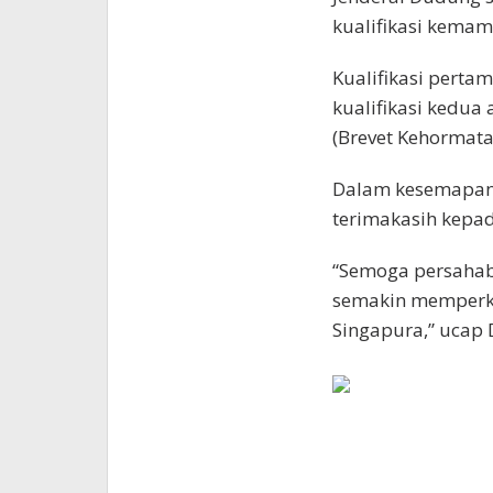
kualifikasi kemam
Kualifikasi perta
kualifikasi kedua
(Brevet Kehormat
Dalam kesemapan 
terimakasih kepa
“Semoga persahab
semakin memperku
Singapura,” ucap 