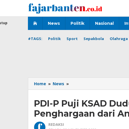
Lewati
ke
konten
utup
News
Politik
Nasional
In
#TAGS:
Politik
Sport
Sepakbola
Olahraga 
PDI-
Home
»
News
»
P
Puji
PDI-P Puji KSAD Du
KSAD
Dudung
Penghargaan dari An
Terima
Dua
REDAKSI
Penghargaan