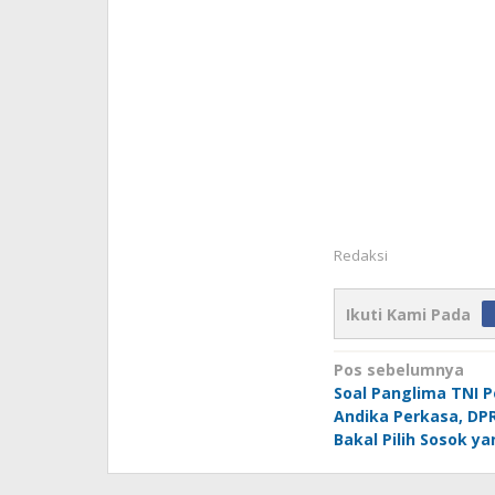
Redaksi
Ikuti Kami Pada
Navigasi
Pos sebelumnya
Soal Panglima TNI 
pos
Andika Perkasa, DPR
Bakal Pilih Sosok y