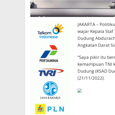
JAKARTA – Politik
wajar Kepala Staf
Dudung Abdurach
Angkatan Darat S
“Saya pikir itu b
kemampuan TNI ki
Dudung (KSAD Dudu
(21/11/2022).