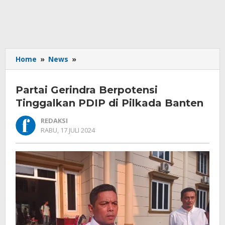
Partai
Home
»
News
»
Gerindra
Berpotensi
Partai Gerindra Berpotensi
Tinggalkan
PDIP
Tinggalkan PDIP di Pilkada Banten
di
REDAKSI
Pilkada
OLEH
RABU, 17 JULI 2024
Banten
REDAKSI