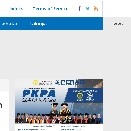
i
Indeks
Terms of Service
tutup
sehatan
Lainnya
n