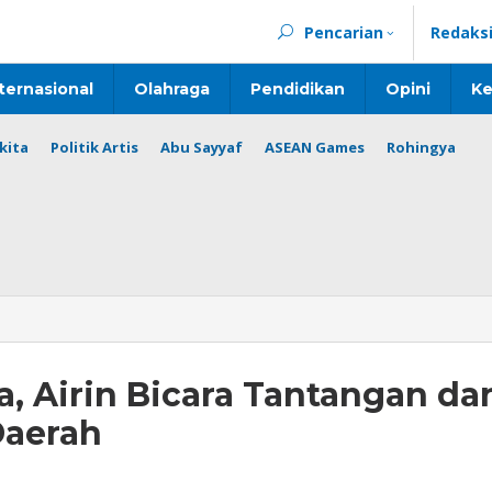
Pencarian
Redaks
ternasional
Olahraga
Pendidikan
Opini
Ke
kita
Politik Artis
Abu Sayyaf
ASEAN Games
Rohingya
ta, Airin Bicara Tantangan da
Daerah