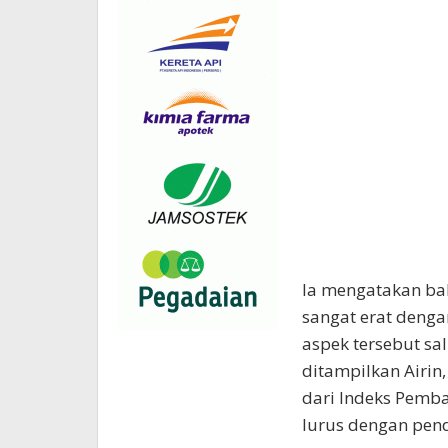
Ia mengatakan bah
sangat erat deng
aspek tersebut sa
ditampilkan Airin,
dari Indeks Pemb
lurus dengan pen