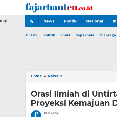
Lewati
ke
konten
utup
News
Politik
Nasional
In
#TAGS:
Politik
Sport
Sepakbola
Olahraga 
Orasi
Home
»
News
»
Ilmiah
di
Orasi Ilmiah di Untir
Untirta,
Airin
Proyeksi Kemajuan 
Bicara
Tantangan
REDAKSI
dan