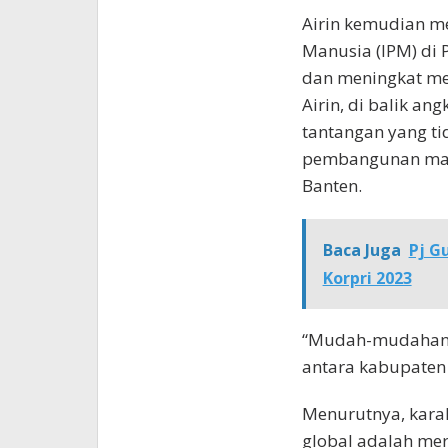
Airin kemudian m
Manusia (IPM) di 
dan meningkat me
Airin, di balik an
tantangan yang ti
pembangunan manu
Banten.
Baca Juga
Pj G
Korpri 2023
“Mudah-mudahan k
antara kabupaten d
Menurutnya, karak
global adalah mer