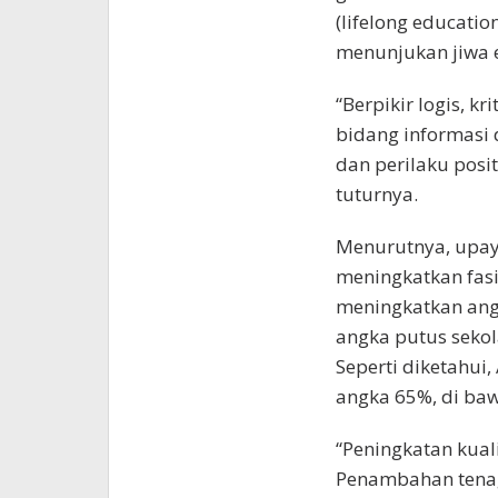
(lifelong educatio
menunjukan jiwa 
“Berpikir logis, k
bidang informasi d
dan perilaku posit
tuturnya.
Menurutnya, upay
meningkatkan fasi
meningkatkan angk
angka putus sekol
Seperti diketahui,
angka 65%, di baw
“Peningkatan kual
Penambahan tenag