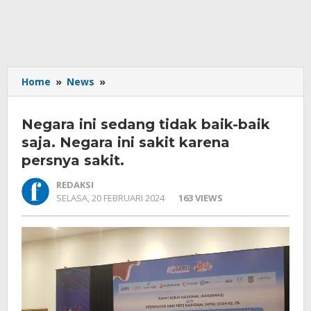
Negara
Home
»
News
»
ini
sedang
Negara ini sedang tidak baik-baik
tidak
baik-
saja. Negara ini sakit karena
baik
persnya sakit.
saja.
Negara
REDAKSI
ini
OLEH
SELASA, 20 FEBRUARI 2024
163 VIEWS
REDAKSI
sakit
karena
persnya
sakit.