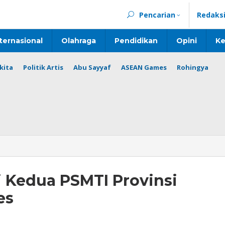
Pencarian
Redaks
ternasional
Olahraga
Pendidikan
Opini
Ke
kita
Politik Artis
Abu Sayyaf
ASEAN Games
Rohingya
 Kedua PSMTI Provinsi
es