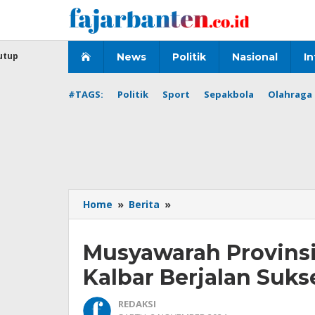
Lewati
ke
konten
utup
News
Politik
Nasional
In
#TAGS:
Politik
Sport
Sepakbola
Olahraga 
Musyawarah
Home
»
Berita
»
Provinsi
Kedua
Musyawarah Provinsi
PSMTI
Provinsi
Kalbar Berjalan Suks
Kalbar
Berjalan
REDAKSI
Sukses