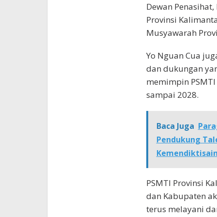
Dewan Penasihat,
Provinsi Kalimant
Musyawarah Provin
Yo Nguan Cua jug
dan dukungan yan
memimpin PSMTI P
sampai 2028.
Baca Juga
Para
Pendukung Tale
Kemendiktisai
PSMTI Provinsi Ka
dan Kabupaten aka
terus melayani da