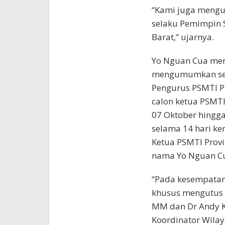
“Kami juga menguc
selaku Pemimpin S
Barat,” ujarnya.
Yo Nguan Cua men
mengumumkan sec
Pengurus PSMTI Pr
calon ketua PSMTI
07 Oktober hingga
selama 14 hari ke
Ketua PSMTI Provi
nama Yo Nguan C
“Pada kesempatan
khusus mengutus 
MM dan Dr Andy K
Koordinator Wila