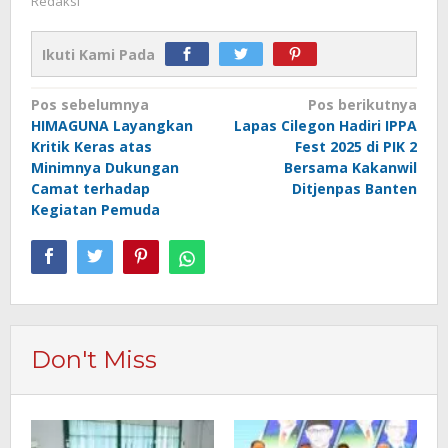
Redaksi
Ikuti Kami Pada
Navigasi
Pos sebelumnya
Pos berikutnya
HIMAGUNA Layangkan
Lapas Cilegon Hadiri IPPA
pos
Kritik Keras atas
Fest 2025 di PIK 2
Minimnya Dukungan
Bersama Kakanwil
Camat terhadap
Ditjenpas Banten
Kegiatan Pemuda
Don't Miss