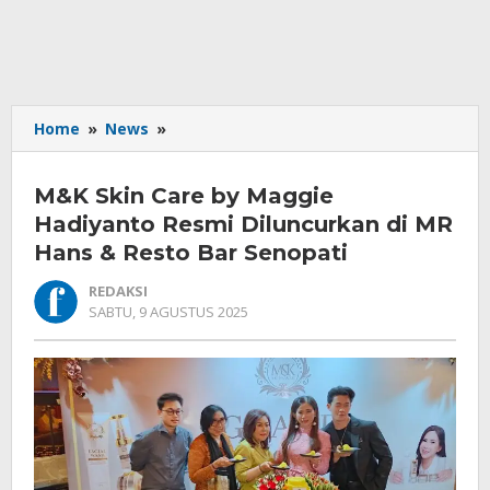
M&K
Home
»
News
»
Skin
Care
M&K Skin Care by Maggie
by
Maggie
Hadiyanto Resmi Diluncurkan di MR
Hadiyanto
Hans & Resto Bar Senopati
Resmi
Diluncurkan
REDAKSI
di
OLEH
SABTU, 9 AGUSTUS 2025
REDAKSI
MR
Hans
&
Resto
Bar
Senopati