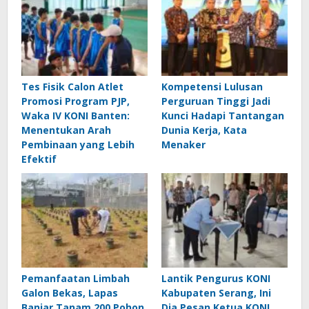
Tes Fisik Calon Atlet
Kompetensi Lulusan
Promosi Program PJP,
Perguruan Tinggi Jadi
Waka IV KONI Banten:
Kunci Hadapi Tantangan
Menentukan Arah
Dunia Kerja, Kata
Pembinaan yang Lebih
Menaker
Efektif
Pemanfaatan Limbah
Lantik Pengurus KONI
Galon Bekas, Lapas
Kabupaten Serang, Ini
Banjar Tanam 200 Pohon
Dia Pesan Ketua KONI