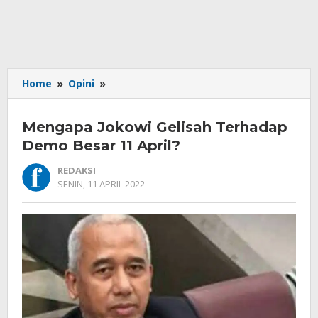
Mengapa
Home
»
Opini
»
Jokowi
Gelisah
Mengapa Jokowi Gelisah Terhadap
Terhadap
Demo
Demo Besar 11 April?
Besar
REDAKSI
11
OLEH
SENIN, 11 APRIL 2022
April?
REDAKSI