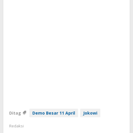
Ditag
Demo Besar 11 April
Jokowi
Redaksi