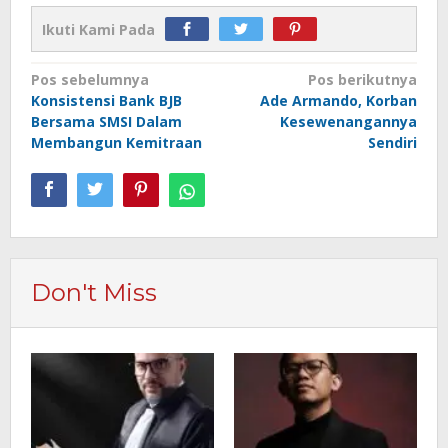
Ikuti Kami Pada
Navigasi
Pos sebelumnya
Pos berikutnya
Konsistensi Bank BJB
Ade Armando, Korban
pos
Bersama SMSI Dalam
Kesewenangannya
Membangun Kemitraan
Sendiri
Don't Miss