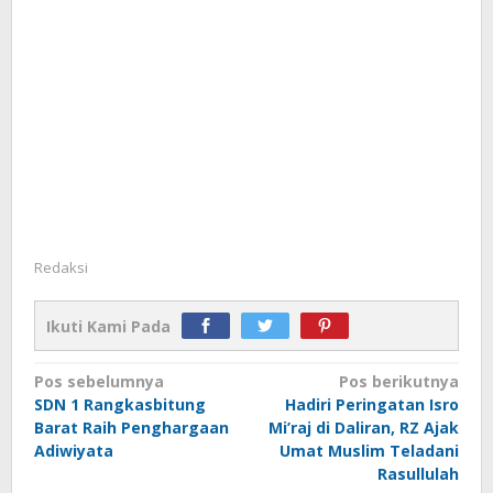
Redaksi
Ikuti Kami Pada
Navigasi
Pos sebelumnya
Pos berikutnya
SDN 1 Rangkasbitung
Hadiri Peringatan Isro
pos
Barat Raih Penghargaan
Mi’raj di Daliran, RZ Ajak
Adiwiyata
Umat Muslim Teladani
Rasullulah