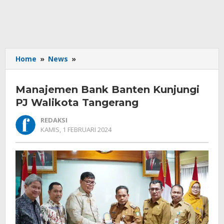
Manajemen
Home
»
News
»
Bank
Banten
Manajemen Bank Banten Kunjungi
Kunjungi
PJ
PJ Walikota Tangerang
Walikota
REDAKSI
Tangerang
OLEH
KAMIS, 1 FEBRUARI 2024
REDAKSI