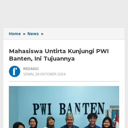
Mahasiswa
Home
»
News
»
Untirta
Kunjungi
Mahasiswa Untirta Kunjungi PWI
PWI
Banten,
Banten, Ini Tujuannya
Ini
REDAKSI
Tujuannya
OLEH
SENIN, 28 OKTOBER 2024
REDAKSI