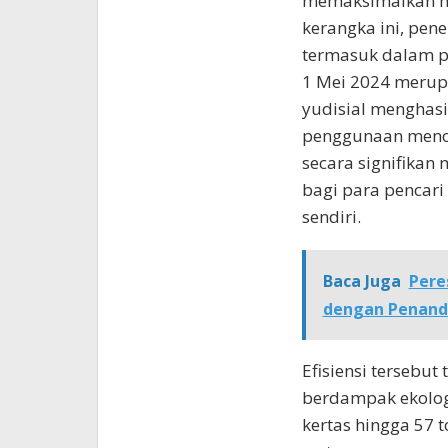
memaksimalkan ma
kerangka ini, pe
termasuk dalam p
1 Mei 2024 merup
yudisial menghasil
penggunaan menca
secara signifikan 
bagi para pencari
sendiri.
Baca Juga
Pere
dengan Penanda
Efisiensi tersebut 
berdampak ekolog
kertas hingga 57 t