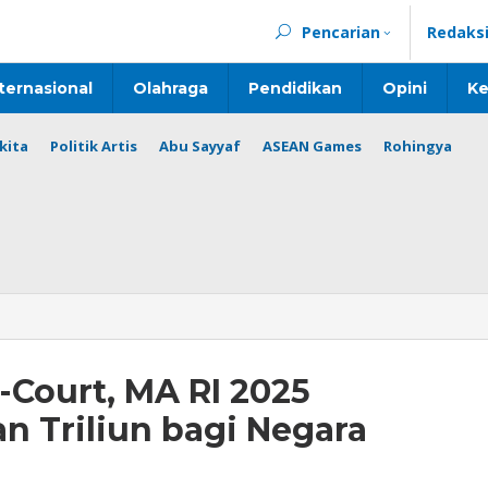
Pencarian
Redaks
ternasional
Olahraga
Pendidikan
Opini
Ke
kita
Politik Artis
Abu Sayyaf
ASEAN Games
Rohingya
-Court, MA RI 2025
n Triliun bagi Negara