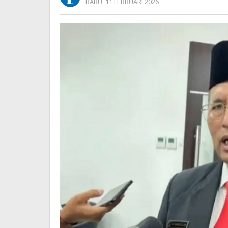
OLEH
RABU, 11 FEBRUARI 2026
Berkontribusi
REDAKSI
Puluhan
Triliun
bagi
Negara