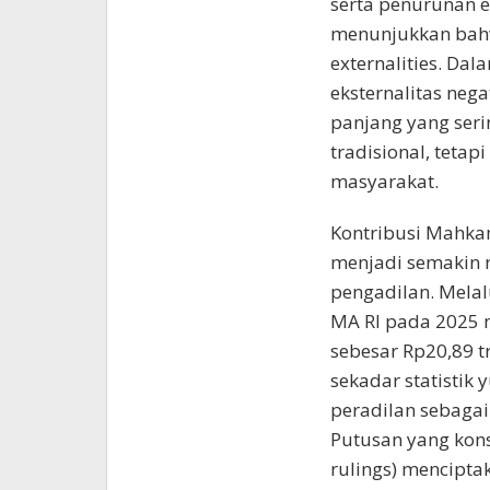
serta penurunan e
menunjukkan bahwa
externalities. Da
eksternalitas neg
panjang yang seri
tradisional, teta
masyarakat.
Kontribusi Mahka
menjadi semakin n
pengadilan. Melal
MA RI pada 2025
sebesar Rp20,89 tr
sekadar statistik 
peradilan sebagai
Putusan yang kons
rulings) mencipt