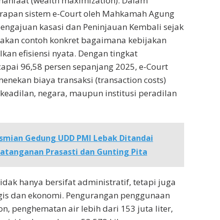
nfaat (wealth maximization). Dalam
nerapan sistem e-Court oleh Mahkamah Agung
engajuan kasasi dan Peninjauan Kembali sejak
akan contoh konkret bagaimana kebijakan
kan efisiensi nyata. Dengan tingkat
pai 96,58 persen sepanjang 2025, e-Court
menekan biaya transaksi (transaction costs)
 keadilan, negara, maupun institusi peradilan
smian Gedung UDD PMI Lebak Ditandai
tanganan Prasasti dan Gunting Pita
tidak hanya bersifat administratif, tetapi juga
is dan ekonomi. Pengurangan penggunaan
on, penghematan air lebih dari 153 juta liter,