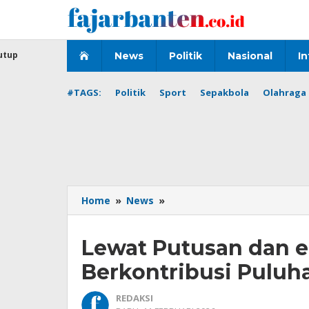
Lewati
ke
konten
utup
News
Politik
Nasional
In
#TAGS:
Politik
Sport
Sepakbola
Olahraga 
Lewat
Home
»
News
»
Putusan
dan
Lewat Putusan dan e
e-
Court,
Berkontribusi Puluha
MA
RI
REDAKSI
2025