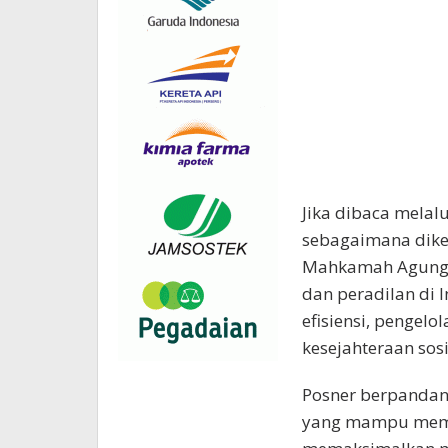
Jika dibaca melalu
sebagaimana dikem
Mahkamah Agung 
dan peradilan di 
efisiensi, pengel
kesejahteraan sosia
Posner berpanda
yang mampu memini