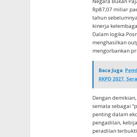
Negara Bukan Pa
Rp87,07 miliar pa
tahun sebelumnya
kinerja kelembagaa
Dalam logika Posn
menghasilkan outp
mengorbankan pri
Baca Juga
Pemk
RKPD 2027, Ser
Dengan demikian,
semata sebagai “p
penting dalam ek
pengadilan, kebija
peradilan terbukt