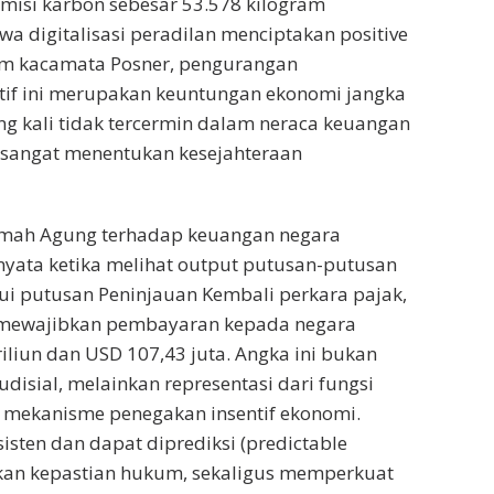
misi karbon sebesar 53.578 kilogram
 digitalisasi peradilan menciptakan positive
lam kacamata Posner, pengurangan
atif ini merupakan keuntungan ekonomi jangka
ng kali tidak tercermin dalam neraca keuangan
pi sangat menentukan kesejahteraan
mah Agung terhadap keuangan negara
yata ketika melihat output putusan-putusan
ui putusan Peninjauan Kembali perkara pajak,
 mewajibkan pembayaran kepada negara
iliun dan USD 107,43 juta. Angka ini bukan
yudisial, melainkan representasi dari fungsi
 mekanisme penegakan insentif ekonomi.
isten dan dapat diprediksi (predictable
akan kepastian hukum, sekaligus memperkuat