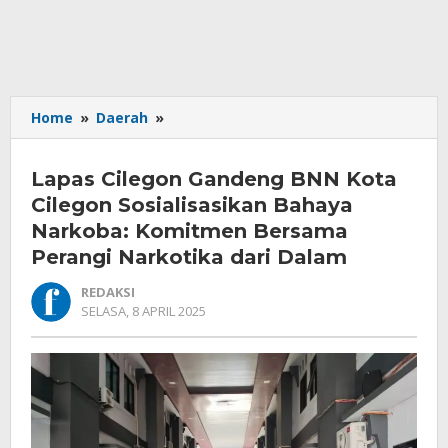
Lapas
Home
»
Daerah
»
Cilegon
Gandeng
Lapas Cilegon Gandeng BNN Kota
BNN
Kota
Cilegon Sosialisasikan Bahaya
Cilegon
Narkoba: Komitmen Bersama
Sosialisasikan
Perangi Narkotika dari Dalam
Bahaya
Narkoba:
REDAKSI
Komitmen
OLEH
SELASA, 8 APRIL 2025
Bersama
REDAKSI
Perangi
Narkotika
dari
Dalam