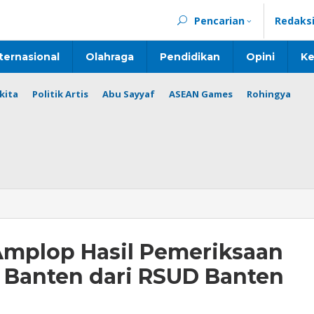
Pencarian
Redaks
ternasional
Olahraga
Pendidikan
Opini
Ke
kita
Politik Artis
Abu Sayyaf
ASEAN Games
Rohingya
Amplop Hasil Pemeriksaan
 Banten dari RSUD Banten