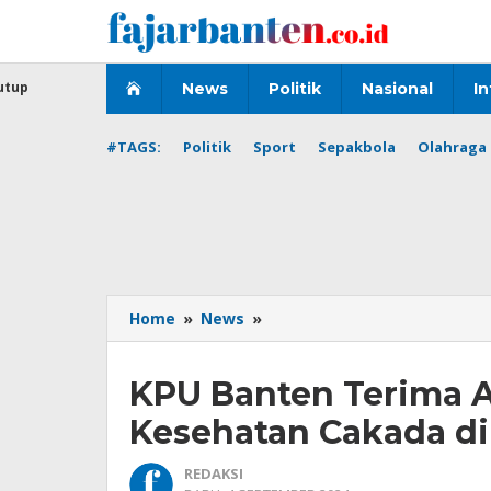
Lewati
ke
konten
utup
News
Politik
Nasional
In
#TAGS:
Politik
Sport
Sepakbola
Olahraga 
KPU
Home
»
News
»
Banten
Terima
KPU Banten Terima 
Amplop
Hasil
Kesehatan Cakada di
Pemeriksaan
Kesehatan
REDAKSI
Cakada