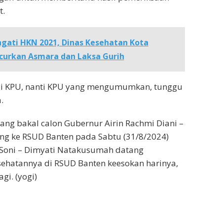
t.
ngati HKN 2021, Dinas Kesehatan Kota
curkan Asmara dan Laksa Gurih
di KPU, nanti KPU yang mengumumkan, tunggu
.
ng bakal calon Gubernur Airin Rachmi Diani –
ng ke RSUD Banten pada Sabtu (31/8/2024)
Soni – Dimyati Natakusumah datang
ehatannya di RSUD Banten keesokan harinya,
gi. (yogi)