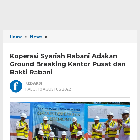
Koperasi
Home
»
News
»
Syariah
Rabani
Koperasi Syariah Rabani Adakan
Adakan
Ground
Ground Breaking Kantor Pusat dan
Breaking
Bakti Rabani
Kantor
Pusat
REDAKSI
dan
OLEH
RABU, 10 AGUSTUS 2022
REDAKSI
Bakti
Rabani