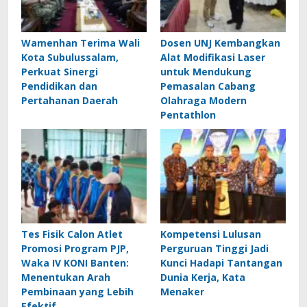
Wamenhan Terima Wali
Dosen UNJ Kembangkan
Kota Subulussalam,
Alat Modifikasi Laser
Perkuat Sinergi
untuk Mendukung
Pendidikan dan
Pemasalan Cabang
Pertahanan Daerah
Olahraga Modern
Pentathlon
Tes Fisik Calon Atlet
Kompetensi Lulusan
Promosi Program PJP,
Perguruan Tinggi Jadi
Waka IV KONI Banten:
Kunci Hadapi Tantangan
Menentukan Arah
Dunia Kerja, Kata
Pembinaan yang Lebih
Menaker
Efektif