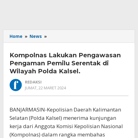
Kompolnas
Home
»
News
»
Lakukan
Pengawasan
Kompolnas Lakukan Pengawasan
Pengaman
Pemilu
Pengaman Pemilu Serentak di
Serentak
Wilayah Polda Kalsel.
di
Wilayah
REDAKSI
Polda
OLEH
JUMAT, 22 MARET 2024
REDAKSI
Kalsel.
BANJARMASIN-Kepolisian Daerah Kalimantan
Selatan (Polda Kalsel) menerima kunjungan
kerja dari Anggota Komisi Kepolisian Nasional
(Kompolnas) dalam rangka membahas