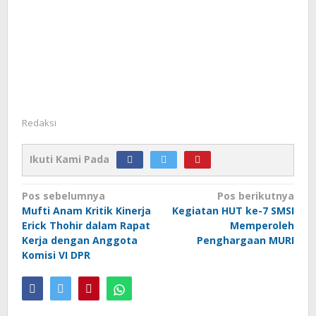
Redaksi
Ikuti Kami Pada
Navigasi
Pos sebelumnya
Pos berikutnya
Mufti Anam Kritik Kinerja
Kegiatan HUT ke-7 SMSI
pos
Erick Thohir dalam Rapat
Memperoleh
Kerja dengan Anggota
Penghargaan MURI
Komisi VI DPR