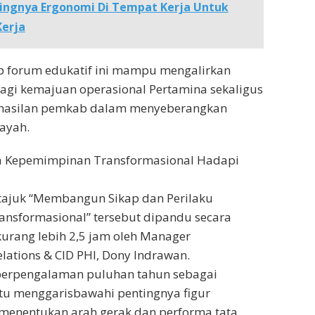
ingnya Ergonomi Di Tempat Kerja Untuk
erja
p forum edukatif ini mampu mengalirkan
bagi kemajuan operasional Pertamina sekaligus
hasilan pemkab dalam menyeberangkan
ayah.
a Kepemimpinan Transformasional Hadapi
rtajuk “Membangun Sikap dan Perilaku
nsformasional” tersebut dipandu secara
 kurang lebih 2,5 jam oleh Manager
ations & CID PHI, Dony Indrawan.
 berpengalaman puluhan tahun sebagai
itu menggarisbawahi pentingnya figur
enentukan arah gerak dan performa tata