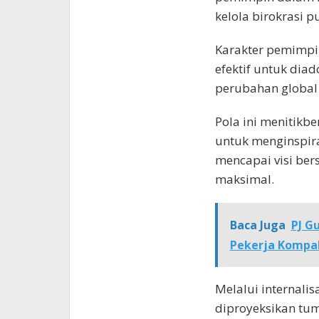
kelola birokrasi pu
Karakter pemimpin
efektif untuk dia
perubahan global 
Pola ini menitikb
untuk menginspir
mencapai visi ber
maksimal.
Baca Juga
PJ G
Pekerja Kompa
Melalui internalis
diproyeksikan tu