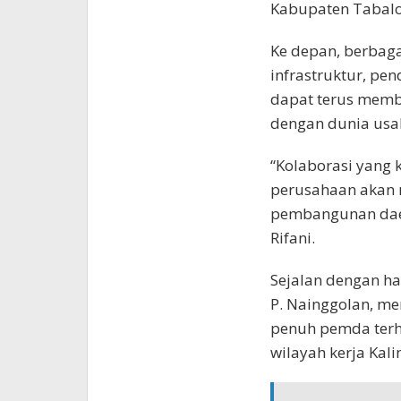
Kabupaten Tabalo
Ke depan, berbaga
infrastruktur, pe
dapat terus membu
dengan dunia usa
“Kolaborasi yang 
perusahaan akan
pembangunan daer
Rifani.
Sejalan dengan hal
P. Nainggolan, me
penuh pemda terha
wilayah kerja Kal