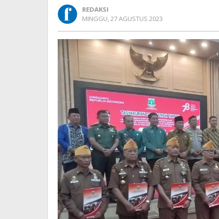
Raih
REDAKSI
Penghargaan
OLEH
MINGGU, 27 AGUSTUS 2023
Dari
REDAKSI
Pj
Gubernur
Banten