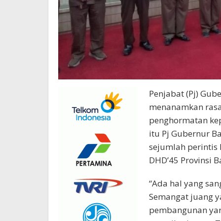
Penjabat (Pj) Gu
menanamkan rasa
penghormatan kep
itu Pj Gubernur 
sejumlah perintis
DHD’45 Provinsi B
“Ada hal yang san
Semangat juang yan
pembangunan yang 