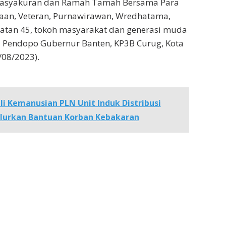
Tasyakuran dan Ramah Tamah Bersama Para
kaan, Veteran, Purnawirawan, Wredhatama,
atan 45, tokoh masyarakat dan generasi muda
di Pendopo Gubernur Banten, KP3B Curug, Kota
/08/2023).
li Kemanusian PLN Unit Induk Distribusi
alurkan Bantuan Korban Kebakaran