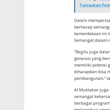
Tuntaskan Pem
Dalam mempersiap
berharap semanga
kemerdekaan ini 
Semangat dalam m
“Begitu juga dala
generasi yang berm
memiliki potensi 
diharapkan bisa 
pembangunan,” la
Al Muktabar juga
semangat kebersa
berbagai program 
melaporkan agenda