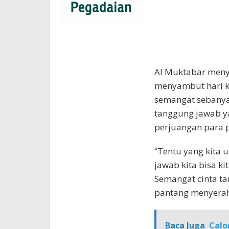
Al Muktabar meny
menyambut hari 
semangat sebanya
tanggung jawab y
perjuangan para p
“Tentu yang kita
jawab kita bisa ki
Semangat cinta ta
pantang menyerahny
Baca Juga
Calo