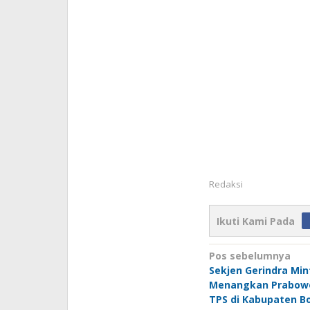
Redaksi
Ikuti Kami Pada
Navigasi
Pos sebelumnya
Sekjen Gerindra Min
pos
Menangkan Prabowo
TPS di Kabupaten B