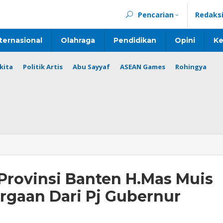
Pencarian
Redaks
ternasional
Olahraga
Pendidikan
Opini
Ke
kita
Politik Artis
Abu Sayyaf
ASEAN Games
Rohingya
Provinsi Banten H.Mas Muis
rgaan Dari Pj Gubernur