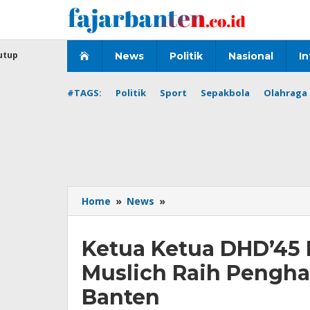
Lewati
ke
konten
utup
News
Politik
Nasional
In
#TAGS:
Politik
Sport
Sepakbola
Olahraga 
Ketua
Home
»
News
»
Ketua
DHD'45
Ketua Ketua DHD’45 
Provinsi
Banten
Muslich Raih Pengha
H.Mas
Muis
Banten
Muslich