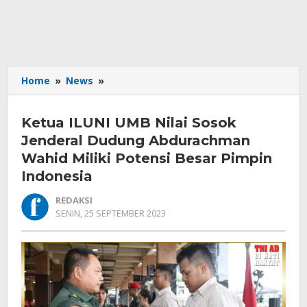
Ketua
Home
»
News
»
ILUNI
UMB
Ketua ILUNI UMB Nilai Sosok
Nilai
Sosok
Jenderal Dudung Abdurachman
Jenderal
Wahid Miliki Potensi Besar Pimpin
Dudung
Indonesia
Abdurachman
Wahid
REDAKSI
Miliki
OLEH
SENIN, 25 SEPTEMBER 2023
Potensi
REDAKSI
Besar
Pimpin
Indonesia