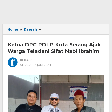
Ketua
Home
»
Daerah
»
DPC
PDI-
Ketua DPC PDI-P Kota Serang Ajak
P
Kota
Warga Teladani Sifat Nabi Ibrahim
Serang
REDAKSI
Ajak
OLEH
SELASA, 18 JUNI 2024
Warga
REDAKSI
Teladani
Sifat
Nabi
Ibrahim