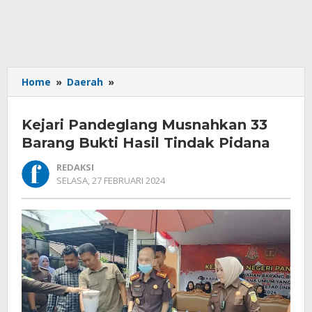
Kejari
Home
»
Daerah
»
Pandeglang
Musnahkan
Kejari Pandeglang Musnahkan 33
33
Barang
Barang Bukti Hasil Tindak Pidana
Bukti
REDAKSI
Hasil
OLEH
SELASA, 27 FEBRUARI 2024
Tindak
REDAKSI
Pidana