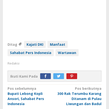
Ditag
Kajati DKI
Manfaat
Sahabat Pers Indonesia
Wartawan
Redaksi
Ikuti Kami Pada
Navigasi
Pos sebelumnya
Pos berikutnya
Bupati Lebong Kopli
300 Rak Terumbu Karang
pos
Ansori, Sahabat Pers
Ditanam di Pulau
Indonesia
Liwungan dan Badul