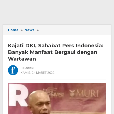
Kajati
Home
»
News
»
DKI,
Sahabat
Kajati DKI, Sahabat Pers Indonesia:
Pers
Indonesia:
Banyak Manfaat Bergaul dengan
Banyak
Wartawan
Manfaat
Bergaul
REDAKSI
dengan
OLEH
KAMIS, 24 MARET 2022
REDAKSI
Wartawan