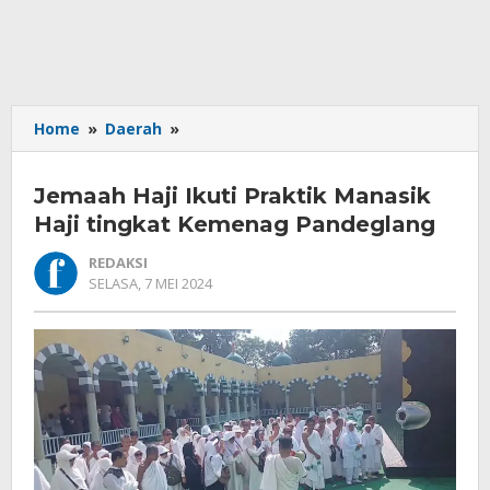
Jemaah
Home
»
Daerah
»
Haji
Ikuti
Jemaah Haji Ikuti Praktik Manasik
Praktik
Manasik
Haji tingkat Kemenag Pandeglang
Haji
REDAKSI
tingkat
OLEH
SELASA, 7 MEI 2024
Kemenag
REDAKSI
Pandeglang