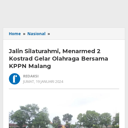
Jalin
Home
»
Nasional
»
Silaturahmi,
Menarmed
Jalin Silaturahmi, Menarmed 2
2
Kostrad
Kostrad Gelar Olahraga Bersama
Gelar
KPPN Malang
Olahraga
Bersama
REDAKSI
KPPN
OLEH
JUMAT, 19 JANUARI 2024
REDAKSI
Malang