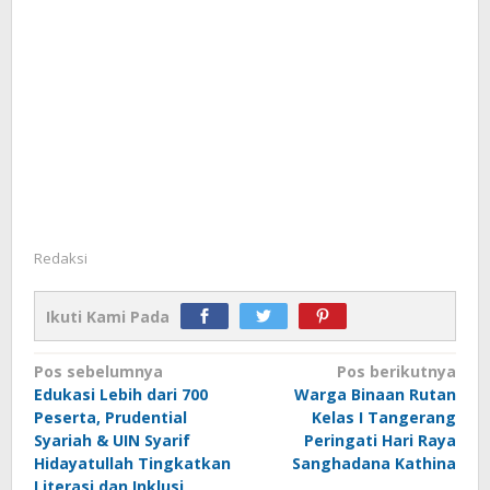
Redaksi
Ikuti Kami Pada
Navigasi
Pos sebelumnya
Pos berikutnya
Edukasi Lebih dari 700
Warga Binaan Rutan
pos
Peserta, Prudential
Kelas I Tangerang
Syariah & UIN Syarif
Peringati Hari Raya
Hidayatullah Tingkatkan
Sanghadana Kathina
Literasi dan Inklusi