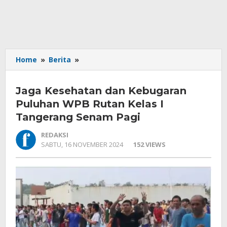
Jaga
Home
»
Berita
»
Kesehatan
dan
Jaga Kesehatan dan Kebugaran
Kebugaran
Puluhan
Puluhan WPB Rutan Kelas I
WPB
Tangerang Senam Pagi
Rutan
Kelas
REDAKSI
I
OLEH
SABTU, 16 NOVEMBER 2024
152 VIEWS
REDAKSI
Tangerang
Senam
Pagi