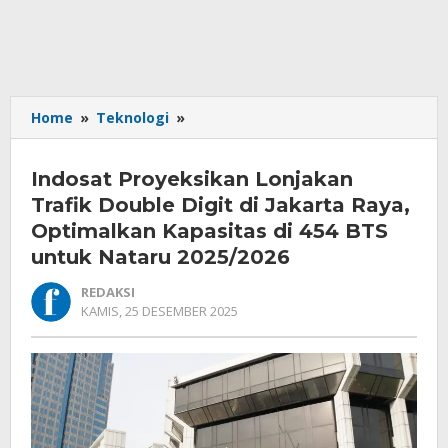
Indosat
Home
»
Teknologi
»
Proyeksikan
Lonjakan
Indosat Proyeksikan Lonjakan
Trafik
Double
Trafik Double Digit di Jakarta Raya,
Digit
Optimalkan Kapasitas di 454 BTS
di
untuk Nataru 2025/2026
Jakarta
Raya,
REDAKSI
Optimalkan
OLEH
KAMIS, 25 DESEMBER 2025
Kapasitas
REDAKSI
di
454
BTS
untuk
Nataru