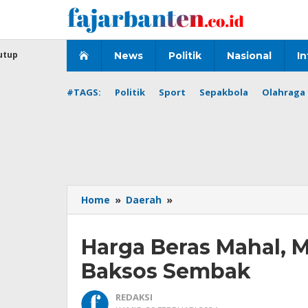
Lewati
ke
konten
utup
News
Politik
Nasional
In
#TAGS:
Politik
Sport
Sepakbola
Olahraga 
Harga
Home
»
Daerah
»
Beras
Mahal,
Harga Beras Mahal, 
Mahasiswa
STIA
Baksos Sembak
Banten
Gelar
REDAKSI
Baksos