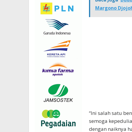
Margono Djojo
“Ini salah satu b
semoga kepedulia
dengan naiknya ha