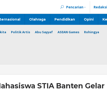
Pencarian
Redaks
ternasional
Olahraga
Pendidikan
Opini
Ke
kita
Politik Artis
Abu Sayyaf
ASEAN Games
Rohingya
Mahasiswa STIA Banten Gelar