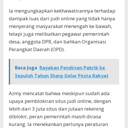
Ia mengungkapkan kekhawatirannya terhadap
dampak luas dari judi online yang tidak hanya
menyerang masyarakat menengah ke bawah,
tetapi juga melibatkan pegawai pemerintah
desa, anggota DPR, dan bahkan Organisasi
Perangkat Daerah (OPD).
Baca Juga
Rayakan Pendirian Pabrik ke
Sepuluh Tahun Sharp Gelar Pesta Rakyat
Azmy mencatat bahwa meskipun sudah ada
upaya pemblokiran situs judi online, dengan
lebih dari 3 juta situs dan jutaan rekening
diblokir, peran pemerintah masih dirasa
kurang. Ia menekankan perlunya peraturan