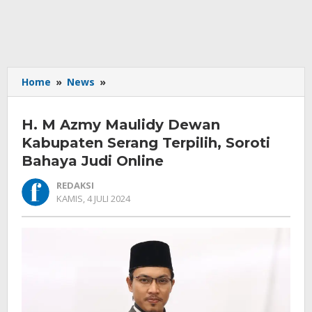
H.
Home
»
News
»
M
Azmy
H. M Azmy Maulidy Dewan
Maulidy
Dewan
Kabupaten Serang Terpilih, Soroti
Kabupaten
Bahaya Judi Online
Serang
Terpilih,
REDAKSI
Soroti
OLEH
KAMIS, 4 JULI 2024
REDAKSI
Bahaya
Judi
Online