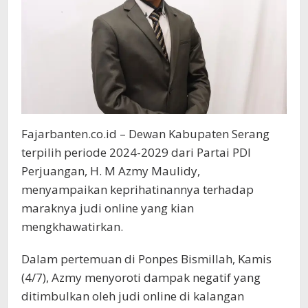
Fajarbanten.co.id – Dewan Kabupaten Serang
terpilih periode 2024-2029 dari Partai PDI
Perjuangan, H. M Azmy Maulidy,
menyampaikan keprihatinannya terhadap
maraknya judi online yang kian
mengkhawatirkan.
Dalam pertemuan di Ponpes Bismillah, Kamis
(4/7), Azmy menyoroti dampak negatif yang
ditimbulkan oleh judi online di kalangan