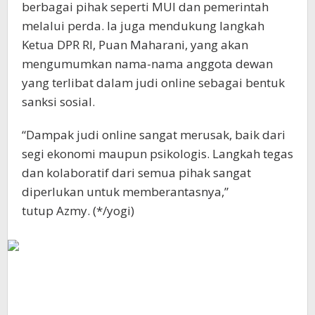
berbagai pihak seperti MUI dan pemerintah
melalui perda. Ia juga mendukung langkah
Ketua DPR RI, Puan Maharani, yang akan
mengumumkan nama-nama anggota dewan
yang terlibat dalam judi online sebagai bentuk
sanksi sosial.
“Dampak judi online sangat merusak, baik dari
segi ekonomi maupun psikologis. Langkah tegas
dan kolaboratif dari semua pihak sangat
diperlukan untuk memberantasnya,”
tutup Azmy. (*/yogi)