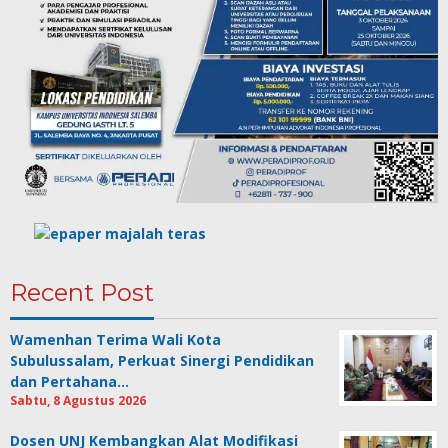
Recent Post
Wamenhan Terima Wali Kota
Subulussalam, Perkuat Sinergi Pendidikan
dan Pertahana…
Sabtu, 8 Agustus 2026
Dosen UNJ Kembangkan Alat Modifikasi