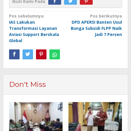
Ikuti Kami Pada
Navigasi
Pos sebelumnya
Pos berikutnya
IAS Lakukan
DPD APERSI Banten Usul
pos
Transformasi Layanan
Bunga Subsidi FLPP Naik
Aviasi Support Berskala
Jadi 7 Persen
Global
Don't Miss