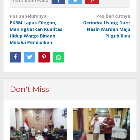
Ikuti Kami Pada
Navigasi
Pos sebelumnya
Pos berikutnya
PKBM Lapas Cilegon,
Gerindra Usung Duet
pos
Meningkatkan Kualitas
Nasir-Wardan Maju
Hidup Warga Binaan
Pilgub Riau
Melalui Pendidikan
Don't Miss