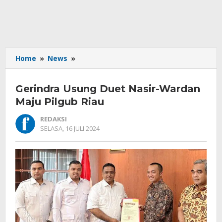
Gerindra
Home
»
News
»
Usung
Duet
Gerindra Usung Duet Nasir-Wardan
Nasir-
Wardan
Maju Pilgub Riau
Maju
REDAKSI
Pilgub
OLEH
SELASA, 16 JULI 2024
Riau
REDAKSI