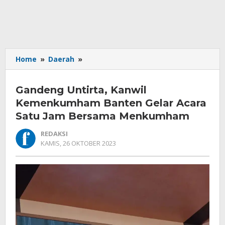
Gandeng
Home
»
Daerah
»
Untirta,
Kanwil
Gandeng Untirta, Kanwil
Kemenkumham
Banten
Kemenkumham Banten Gelar Acara
Gelar
Satu Jam Bersama Menkumham
Acara
Satu
REDAKSI
Jam
OLEH
KAMIS, 26 OKTOBER 2023
REDAKSI
Bersama
Menkumham