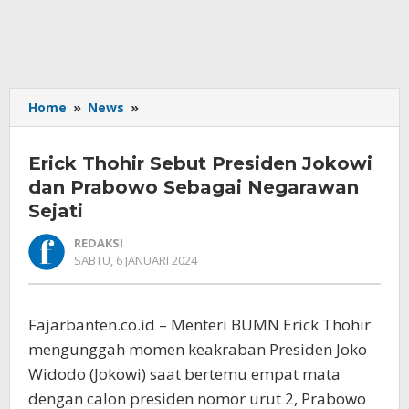
Erick
Home
»
News
»
Thohir
Sebut
Erick Thohir Sebut Presiden Jokowi
Presiden
Jokowi
dan Prabowo Sebagai Negarawan
dan
Sejati
Prabowo
Sebagai
REDAKSI
Negarawan
OLEH
SABTU, 6 JANUARI 2024
REDAKSI
Sejati
Fajarbanten.co.id – Menteri BUMN Erick Thohir
mengunggah momen keakraban Presiden Joko
Widodo (Jokowi) saat bertemu empat mata
dengan calon presiden nomor urut 2, Prabowo