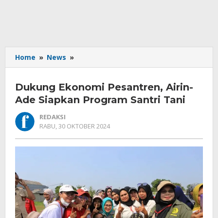
Dukung
Home
»
News
»
Ekonomi
Pesantren,
Dukung Ekonomi Pesantren, Airin-
Airin-
Ade
Ade Siapkan Program Santri Tani
Siapkan
REDAKSI
Program
OLEH
RABU, 30 OKTOBER 2024
Santri
REDAKSI
Tani