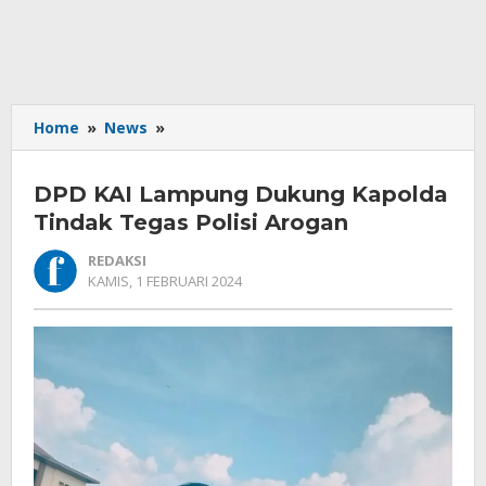
DPD
Home
»
News
»
KAI
Lampung
DPD KAI Lampung Dukung Kapolda
Dukung
Kapolda
Tindak Tegas Polisi Arogan
Tindak
REDAKSI
Tegas
OLEH
KAMIS, 1 FEBRUARI 2024
Polisi
REDAKSI
Arogan