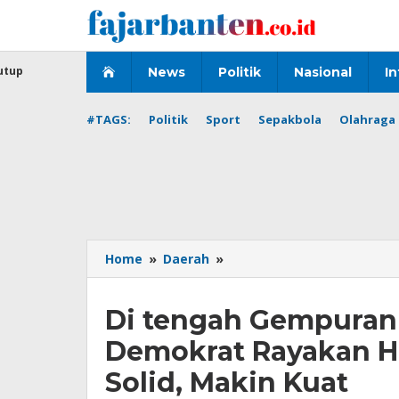
Lewati
ke
konten
utup
News
Politik
Nasional
In
#TAGS:
Politik
Sport
Sepakbola
Olahraga 
Di
Home
»
Daerah
»
tengah
Gempuran
Di tengah Gempuran 
Pengkhianatan,
Partai
Demokrat Rayakan HU
Demokrat
Rayakan
Solid, Makin Kuat
HUT