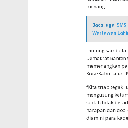
menang.
Baca Juga
SMSI
Wartawan Lahi
Diujung sambutanny
Demokrat Banten t
memenangkan parta
Kota/Kabupaten, P
“Kita trtap tegak 
mengusung ketum 
sudah tidak bera
harapan dan doa-d
diamini para kader