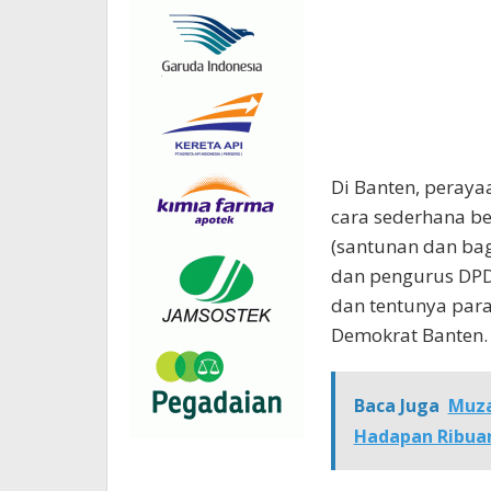
Di Banten, peray
cara sederhana be
(santunan dan bag
dan pengurus DPD
dan tentunya para
Demokrat Banten.
Baca Juga
Muza
Hadapan Ribuan