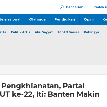
Pencarian
Redaks
ternasional
Olahraga
Pendidikan
Opini
Ke
kita
Politik Artis
Abu Sayyaf
ASEAN Games
Rohingya
Pengkhianatan, Partai
T ke-22, Iti: Banten Makin