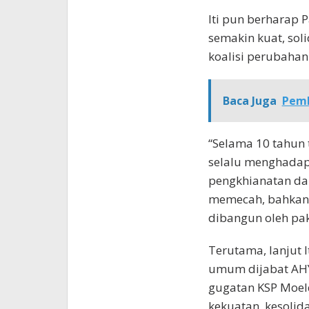
Iti pun berharap 
semakin kuat, soli
koalisi perubahan
Baca Juga
Pemk
“Selama 10 tahun 
selalu menghadapi
pengkhianatan da
memecah, bahkan 
dibangun oleh pak 
Terutama, lanjut It
umum dijabat AHY
gugatan KSP Moel
kekuatan, kesolid