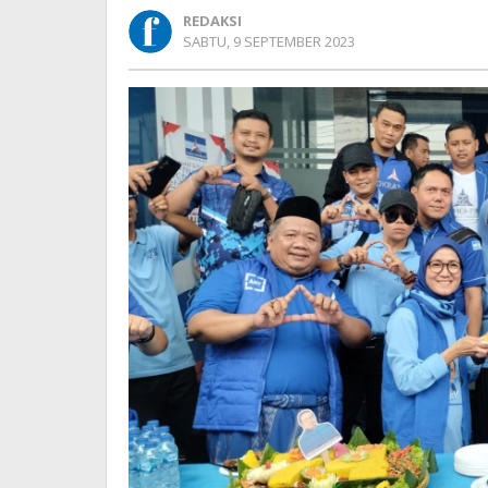
ke-
REDAKSI
22,
OLEH
SABTU, 9 SEPTEMBER 2023
Iti:
REDAKSI
Banten
Makin
Solid,
Makin
Kuat