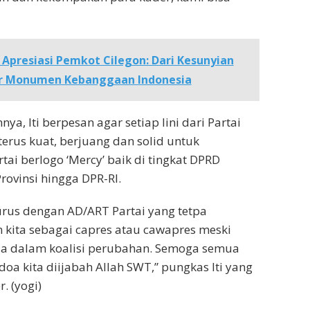
 Apresiasi Pemkot Cilegon: Dari Kesunyian
r Monumen Kebanggaan Indonesia
a, Iti berpesan agar setiap lini dari Partai
erus kuat, berjuang dan solid untuk
i berlogo ‘Mercy’ baik di tingkat DPRD
rovinsi hingga DPR-RI.
lurus dengan AD/ART Partai yang tetpa
kita sebagai capres atau cawapres meski
da dalam koalisi perubahan. Semoga semua
oa kita diijabah Allah SWT,” pungkas Iti yang
. (yogi)