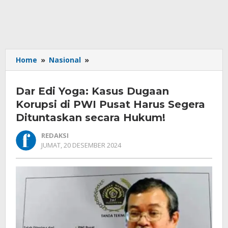
Dar
Home
»
Nasional
»
Edi
Yoga:
Dar Edi Yoga: Kasus Dugaan
Kasus
Dugaan
Korupsi di PWI Pusat Harus Segera
Korupsi
Dituntaskan secara Hukum!
di
PWI
REDAKSI
Pusat
OLEH
JUMAT, 20 DESEMBER 2024
REDAKSI
Harus
Segera
Dituntaskan
secara
Hukum!