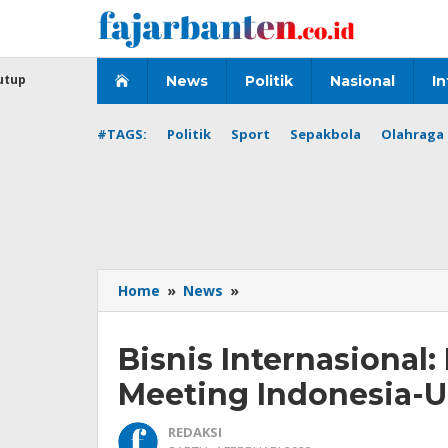
Lewati
ke
konten
utup
News
Politik
Nasional
In
#TAGS:
Politik
Sport
Sepakbola
Olahraga 
Bisnis
Home
»
News
»
Internasional:
IHLC
Bisnis Internasional:
Gelar
Bussiness
Meeting Indonesia-U
Meeting
Indonesia-
REDAKSI
Uzbekistan