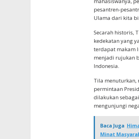
mahasiswanya, pe
pesantren-pesantr
Ulama dari kita bi
Secarah historis,
kedekatan yang ya
terdapat makam I
menjadi rujukan 
Indonesia.
Tila menuturkan,
permintaan Preside
dilakukan sebagai
mengunjungi nega
Baca Juga
Hima
Minat Masyara