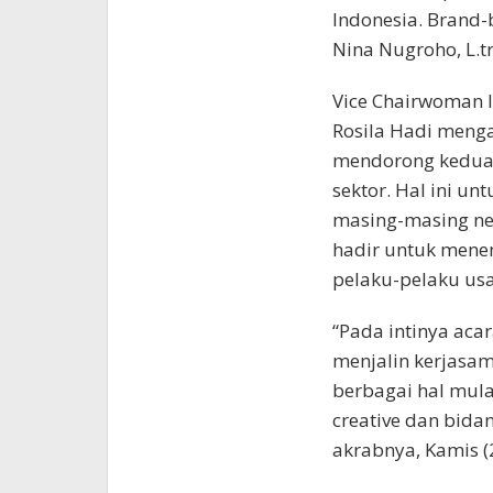
Indonesia. Brand-
Nina Nugroho, L.tr
Vice Chairwoman In
Rosila Hadi menga
mendorong kedua 
sektor. Hal ini u
masing-masing neg
hadir untuk mene
pelaku-pelaku usa
“Pada intinya aca
menjalin kerjasa
berbagai hal mula
creative dan bidan
akrabnya, Kamis (2