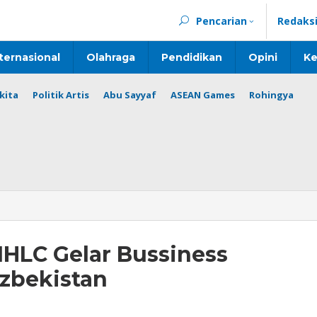
Pencarian
Redaks
ternasional
Olahraga
Pendidikan
Opini
Ke
kita
Politik Artis
Abu Sayyaf
ASEAN Games
Rohingya
 IHLC Gelar Bussiness
zbekistan