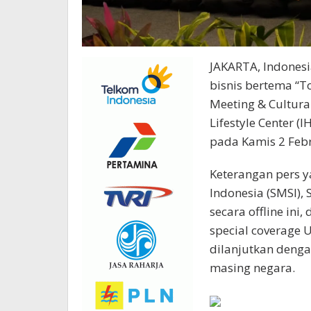
JAKARTA, Indones
bisnis bertema “T
Meeting & Cultural
Lifestyle Center (I
pada Kamis 2 Febr
Keterangan pers y
Indonesia (SMSI),
secara offline ini
special coverage 
dilanjutkan deng
masing negara.