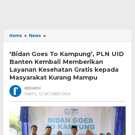
'Bidan
Home
»
News
»
Goes
To
‘Bidan Goes To Kampung’, PLN UID
Kampung',
PLN
Banten Kembali Memberikan
UID
Layanan Kesehatan Gratis kepada
Banten
Masyarakat Kurang Mampu
Kembali
Memberikan
REDAKSI
Layanan
OLEH
SABTU, 12 OKTOBER 2024
Kesehatan
REDAKSI
Gratis
kepada
Masyarakat
Kurang
Mampu