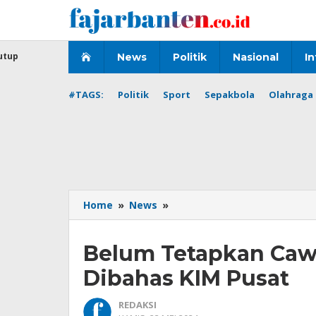
Lewati
ke
konten
utup
News
Politik
Nasional
In
#TAGS:
Politik
Sport
Sepakbola
Olahraga 
Belum
Home
»
News
»
Tetapkan
Cawagub,
Belum Tetapkan Cawa
Koalisi
Pilkada
Dibahas KIM Pusat
Banten
Dibahas
REDAKSI
KIM