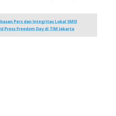
basan Pers dan Integritas Lokal SMSI
d Press Freedom Day di TIM Jakarta