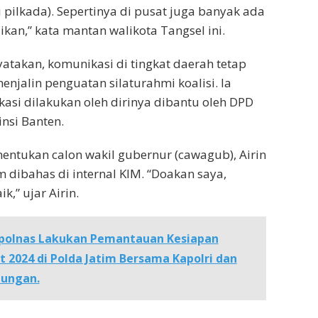
di pilkada). Sepertinya di pusat juga banyak ada
kan,” kata mantan walikota Tangsel ini.
takan, komunikasi di tingkat daerah tetap
enjalin penguatan silaturahmi koalisi. Ia
si dilakukan oleh dirinya dibantu oleh DPD
insi Banten.
ntukan calon wakil gubernur (cawagub), Airin
dibahas di internal KIM. “Doakan saya,
k,” ujar Airin.
olnas Lakukan Pemantauan Kesiapan
 2024 di Polda Jatim Bersama Kapolri dan
bungan.