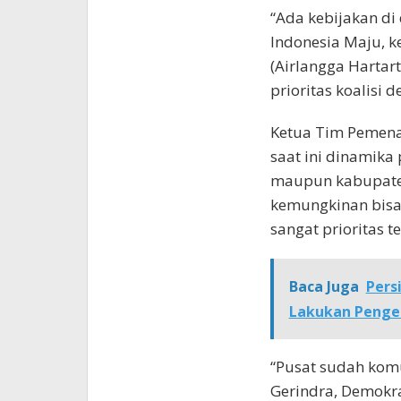
“Ada kebijakan di
Indonesia Maju, k
(Airlangga Hartar
prioritas koalisi 
Ketua Tim Pemena
saat ini dinamika 
maupun kabupaten/
kemungkinan bisa t
sangat prioritas t
Baca Juga
Pers
Lakukan Pengec
“Pusat sudah komu
Gerindra, Demokrat