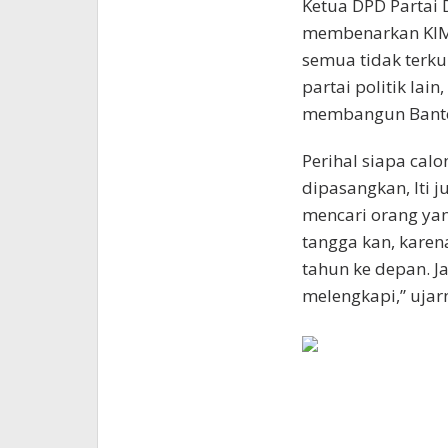
Ketua DPD Partai 
membenarkan KIM 
semua tidak terku
partai politik la
membangun Bante
Perihal siapa cal
dipasangkan, Iti 
mencari orang yan
tangga kan, karena
tahun ke depan. J
melengkapi,” ujarn