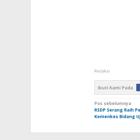
Redaksi
Ikuti Kami Pada
Navigasi
Pos sebelumnya
RSDP Serang Raih 
pos
Kemenkes Bidang Uj