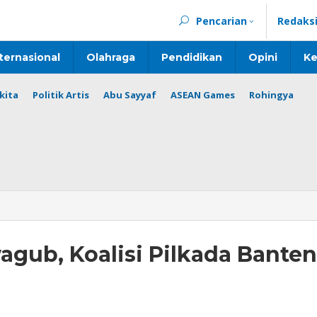
Pencarian
Redaks
ternasional
Olahraga
Pendidikan
Opini
Ke
kita
Politik Artis
Abu Sayyaf
ASEAN Games
Rohingya
gub, Koalisi Pilkada Banten