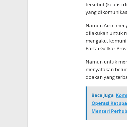
tersebut (koalisi 
yang dikomunikasi
Namun Airin menya
dilakukan untuk m
mengaku, komunika
Partai Golkar Prov
Namun untuk mene
menyatakan belum 
doakan yang terbai
Baca Juga
Komp
Operasi Ketupat
Menteri Perhu