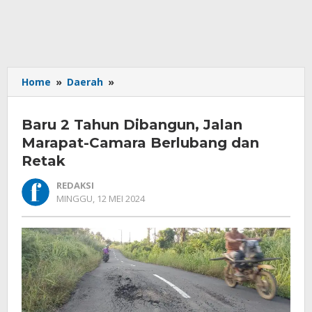
Baru
Home
»
Daerah
»
2
Tahun
Baru 2 Tahun Dibangun, Jalan
Dibangun,
Jalan
Marapat-Camara Berlubang dan
Marapat-
Retak
Camara
Berlubang
REDAKSI
dan
OLEH
MINGGU, 12 MEI 2024
REDAKSI
Retak