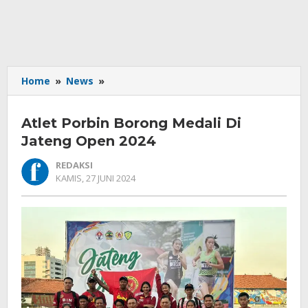
Atlet
Home
»
News
»
Porbin
Borong
Atlet Porbin Borong Medali Di
Medali
Di
Jateng Open 2024
Jateng
REDAKSI
Open
OLEH
KAMIS, 27 JUNI 2024
2024
REDAKSI