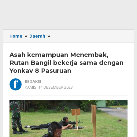
Asah
Home
»
Daerah
»
kemampuan
Menembak,
Asah kemampuan Menembak,
Rutan
Bangil
Rutan Bangil bekerja sama dengan
bekerja
Yonkav 8 Pasuruan
sama
dengan
REDAKSI
Yonkav
OLEH
KAMIS, 14 DESEMBER 2023
REDAKSI
8
Pasuruan