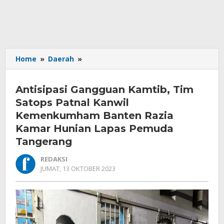
Antisipasi
Home
»
Daerah
»
Gangguan
Kamtib,
Antisipasi Gangguan Kamtib, Tim
Tim
Satops
Satops Patnal Kanwil
Patnal
Kemenkumham Banten Razia
Kanwil
Kamar Hunian Lapas Pemuda
Kemenkumham
Tangerang
Banten
Razia
REDAKSI
Kamar
OLEH
JUMAT, 13 OKTOBER 2023
Hunian
REDAKSI
Lapas
Pemuda
Tangerang