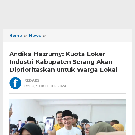
Andika
Home
»
News
»
Hazrumy:
Kuota
Andika Hazrumy: Kuota Loker
Loker
Industri
Industri Kabupaten Serang Akan
Kabupaten
Diprioritaskan untuk Warga Lokal
Serang
Akan
REDAKSI
Diprioritaskan
OLEH
RABU, 9 OKTOBER 2024
REDAKSI
untuk
Warga
Lokal