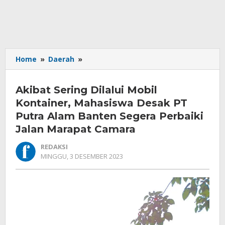
Akibat
Home
»
Daerah
»
Sering
Dilalui
Akibat Sering Dilalui Mobil
Mobil
Kontainer,
Kontainer, Mahasiswa Desak PT
Mahasiswa
Putra Alam Banten Segera Perbaiki
Desak
Jalan Marapat Camara
PT
Putra
REDAKSI
Alam
OLEH
MINGGU, 3 DESEMBER 2023
Banten
REDAKSI
Segera
Perbaiki
Jalan
Marapat
Camara