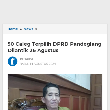
50
Home
»
News
»
Caleg
Terpilih
50 Caleg Terpilih DPRD Pandeglang
DPRD
Pandeglang
Dilantik 26 Agustus
Dilantik
REDAKSI
26
OLEH
RABU, 14 AGUSTUS 2024
Agustus
REDAKSI