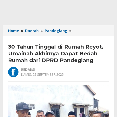
30
Home
»
Daerah
»
Pandeglang
»
Tahun
Tinggal
30 Tahun Tinggal di Rumah Reyot,
di
Rumah
Umainah Akhirnya Dapat Bedah
Reyot,
Rumah dari DPRD Pandeglang
Umainah
Akhirnya
REDAKSI
OLEH
Dapat
KAMIS, 25 SEPTEMBER 2025
REDAKSI
Bedah
Rumah
dari
DPRD
Pandeglang