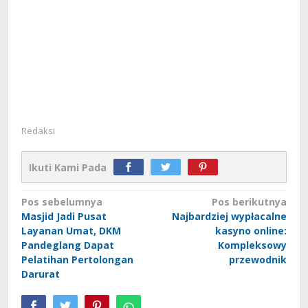
Redaksi
Ikuti Kami Pada
Navigasi
Pos sebelumnya
Pos berikutnya
Masjid Jadi Pusat
Najbardziej wypłacalne
pos
Layanan Umat, DKM
kasyno online:
Pandeglang Dapat
Kompleksowy
Pelatihan Pertolongan
przewodnik
Darurat